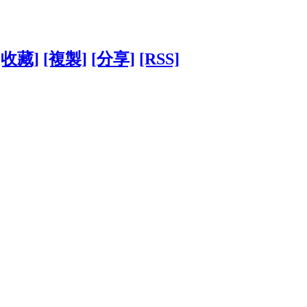
[收藏]
[複製]
[分享]
[RSS]