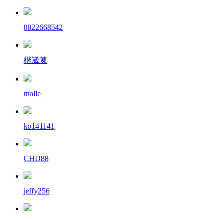
0822668542
楷崴陳
molle
ko141141
CHD88
jeffy256