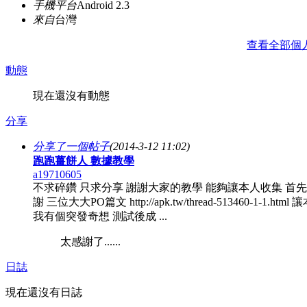
手機平台
Android 2.3
來自
台灣
查看全部個
動態
現在還沒有動態
分享
分享了一個帖子
(2014-3-12 11:02)
跑跑薑餅人 數據教學
a19710605
不求碎鑽 只求分享 謝謝大家的教學 能夠讓本人收集 首
謝 三位大大PO篇文 http://apk.tw/thread-513460-1-1.html
我有個突發奇想 測試後成 ...
太感謝了......
日誌
現在還沒有日誌