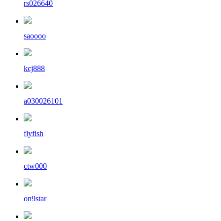
rs026640
saoooo
kcj888
a030026101
flyfish
ctw000
on9star