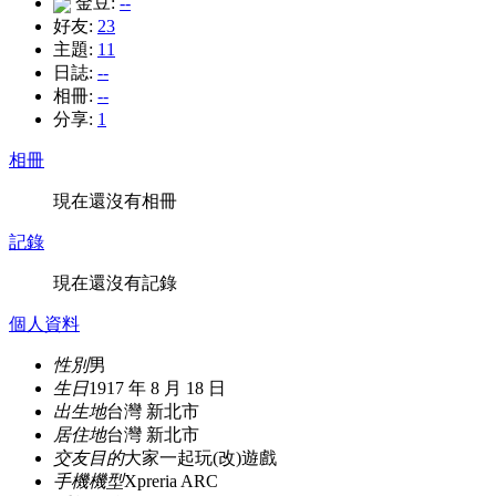
金豆:
--
好友:
23
主題:
11
日誌:
--
相冊:
--
分享:
1
相冊
現在還沒有相冊
記錄
現在還沒有記錄
個人資料
性別
男
生日
1917 年 8 月 18 日
出生地
台灣 新北市
居住地
台灣 新北市
交友目的
大家一起玩(改)遊戲
手機機型
Xpreria ARC