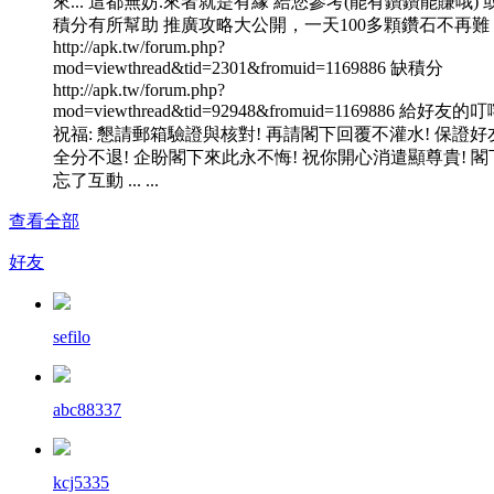
來... 這都無妨.來者就是有緣 給您參考(能有鑽鑽能賺哦) 
積分有所幫助 推廣攻略大公開，一天100多顆鑽石不再難
http://apk.tw/forum.php?
mod=viewthread&tid=2301&fromuid=1169886 缺積分
http://apk.tw/forum.php?
mod=viewthread&tid=92948&fromuid=1169886 給好友的
祝福: 懇請郵箱驗證與核對! 再請閣下回覆不灌水! 保證好
全分不退! 企盼閣下來此永不悔! 祝你開心消遣顯尊貴! 閣
忘了互動 ... ...
查看全部
好友
sefilo
abc88337
kcj5335