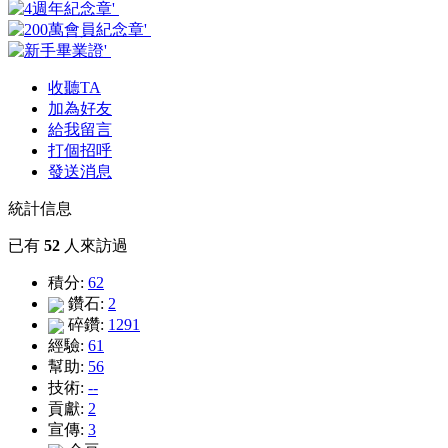
收聽TA
加為好友
給我留言
打個招呼
發送消息
統計信息
已有
52
人來訪過
積分:
62
鑽石:
2
碎鑽:
1291
經驗:
61
幫助:
56
技術:
--
貢獻:
2
宣傳:
3