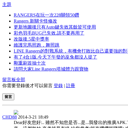
主題
RANGERS在玩一次228關領50鑽
Rangers 新關卡怪修改
更新地圖後只有Auto鍵失效其餘皆可使用
彩色羽毛BUG已失效.請不要再用了
改版後.5星中獎率
維護完馬照跑，舞照跳
LINE Rangers的對戰系統，有機會打敗比自己還要強的
有了4合1版.今天下午發的巫兔都沒人提了
剛重刷首抽十次
請問大家Line Rangers塔城體力跟寶物
留言板
全部
你需要登錄後才可以留言
登錄
|
註冊
留言
CHD88
2014-3-21 18:49
Dear好友您好:.. 雖然不知您是否...是...我發出的推廣APK