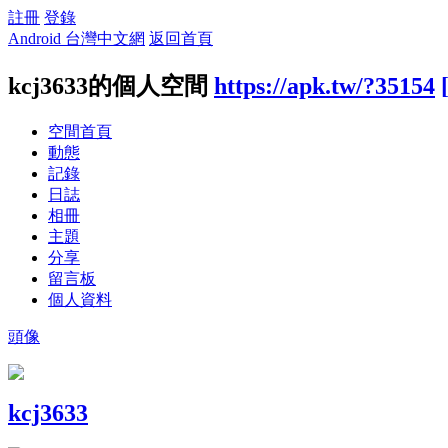
註冊
登錄
Android 台灣中文網
返回首頁
kcj3633的個人空間
https://apk.tw/?35154
空間首頁
動態
記錄
日誌
相冊
主題
分享
留言板
個人資料
頭像
kcj3633