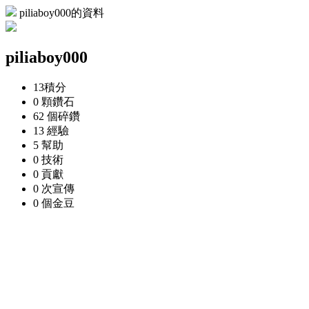
piliaboy000的資料
piliaboy000
13
積分
0 顆
鑽石
62 個
碎鑽
13
經驗
5
幫助
0
技術
0
貢獻
0 次
宣傳
0 個
金豆