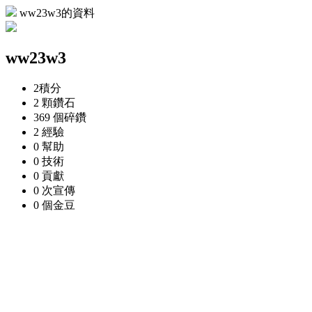
ww23w3的資料
ww23w3
2
積分
2 顆
鑽石
369 個
碎鑽
2
經驗
0
幫助
0
技術
0
貢獻
0 次
宣傳
0 個
金豆