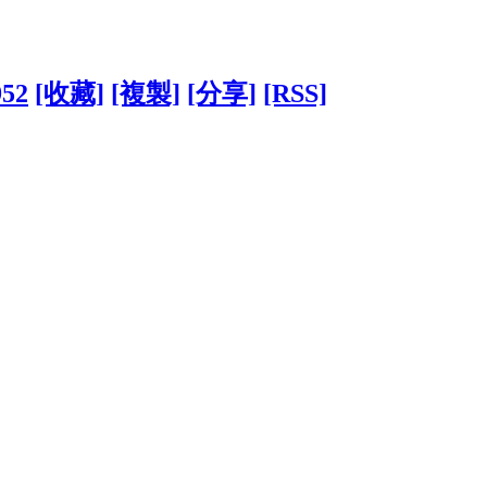
952
[收藏]
[複製]
[分享]
[RSS]