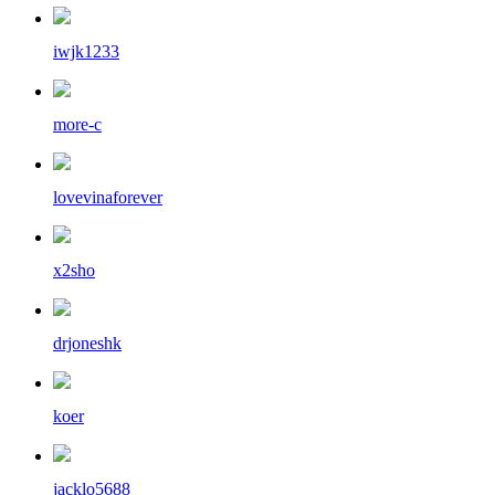
iwjk1233
more-c
lovevinaforever
x2sho
drjoneshk
koer
jacklo5688