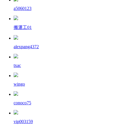
a5060123
搬運工01
alexpang4372
txac
wingo
conoco75
vip003159