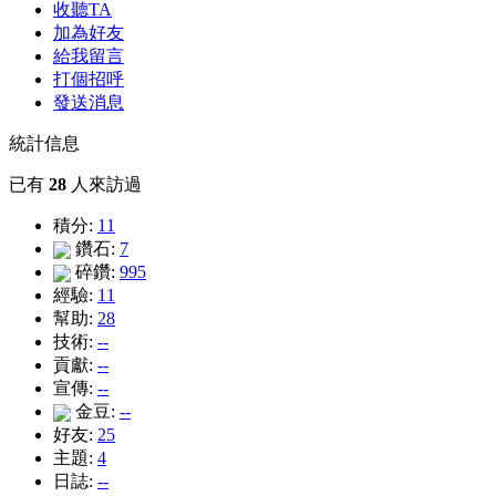
收聽TA
加為好友
給我留言
打個招呼
發送消息
統計信息
已有
28
人來訪過
積分:
11
鑽石:
7
碎鑽:
995
經驗:
11
幫助:
28
技術:
--
貢獻:
--
宣傳:
--
金豆:
--
好友:
25
主題:
4
日誌:
--