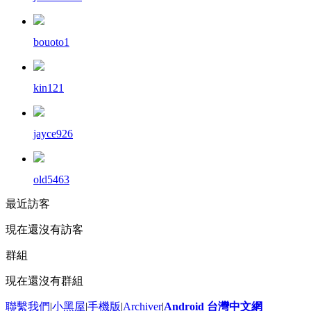
bouoto1
kin121
jayce926
old5463
最近訪客
現在還沒有訪客
群組
現在還沒有群組
聯繫我們
|
小黑屋
|
手機版
|
Archiver
|
Android 台灣中文網