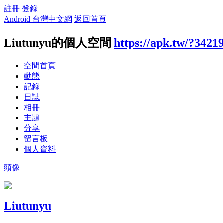
註冊
登錄
Android 台灣中文網
返回首頁
Liutunyu的個人空間
https://apk.tw/?3421
空間首頁
動態
記錄
日誌
相冊
主題
分享
留言板
個人資料
頭像
Liutunyu