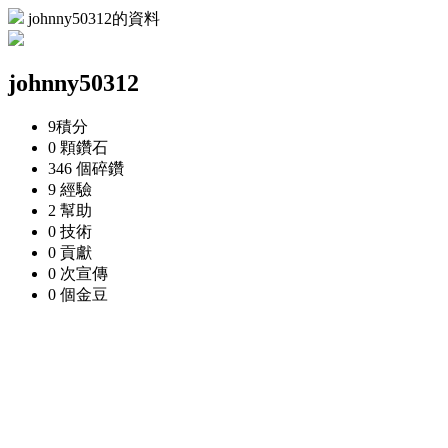
johnny50312的資料
johnny50312
9
積分
0 顆
鑽石
346 個
碎鑽
9
經驗
2
幫助
0
技術
0
貢獻
0 次
宣傳
0 個
金豆