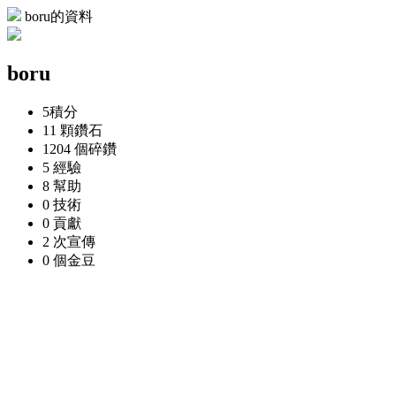
boru的資料
boru
5
積分
11 顆
鑽石
1204 個
碎鑽
5
經驗
8
幫助
0
技術
0
貢獻
2 次
宣傳
0 個
金豆