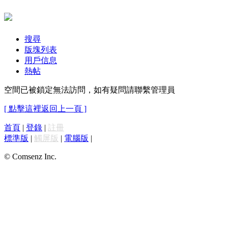
搜尋
版塊列表
用戶信息
熱帖
空間已被鎖定無法訪問，如有疑問請聯繫管理員
[ 點擊這裡返回上一頁 ]
首頁
|
登錄
|
註冊
標準版
|
觸屏版
|
電腦版
|
© Comsenz Inc.