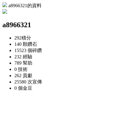
a8966321的資料
a8966321
292
積分
140 顆
鑽石
15523 個
碎鑽
232
經驗
789
幫助
0
技術
262
貢獻
25580 次
宣傳
0 個
金豆