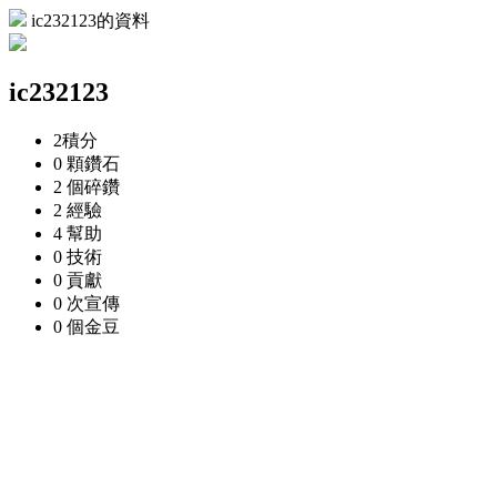
ic232123的資料
ic232123
2
積分
0 顆
鑽石
2 個
碎鑽
2
經驗
4
幫助
0
技術
0
貢獻
0 次
宣傳
0 個
金豆