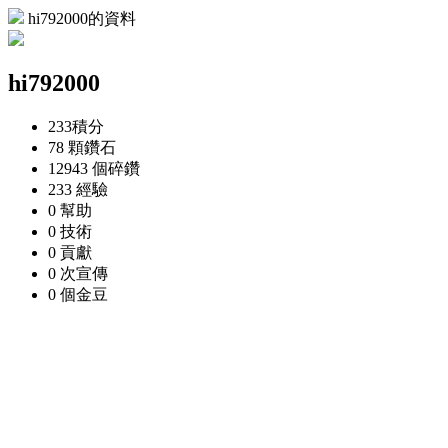
hi792000的資料
hi792000
233
積分
78 顆
鑽石
12943 個
碎鑽
233
經驗
0
幫助
0
技術
0
貢獻
0 次
宣傳
0 個
金豆