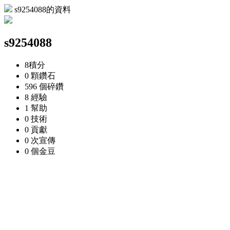
s9254088的資料
s9254088
8
積分
0 顆
鑽石
596 個
碎鑽
8
經驗
1
幫助
0
技術
0
貢獻
0 次
宣傳
0 個
金豆