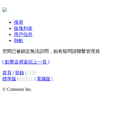
搜尋
版塊列表
用戶信息
熱帖
空間已被鎖定無法訪問，如有疑問請聯繫管理員
[ 點擊這裡返回上一頁 ]
首頁
|
登錄
|
註冊
標準版
|
觸屏版
|
電腦版
|
© Comsenz Inc.