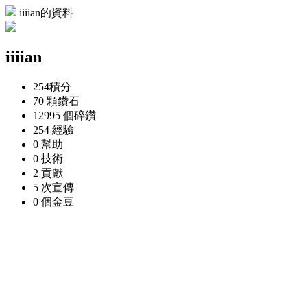
iiiian的資料
iiiian
254
積分
70 顆
鑽石
12995 個
碎鑽
254
經驗
0
幫助
0
技術
2
貢獻
5 次
宣傳
0 個
金豆