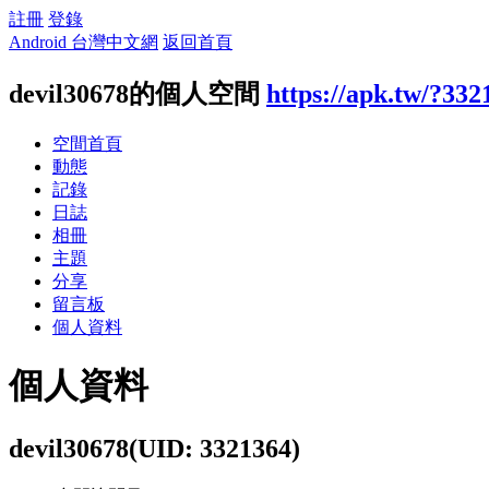
註冊
登錄
Android 台灣中文網
返回首頁
devil30678的個人空間
https://apk.tw/?332
空間首頁
動態
記錄
日誌
相冊
主題
分享
留言板
個人資料
個人資料
devil30678
(UID: 3321364)