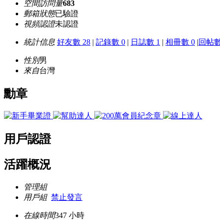
空間訪問量
683
郵箱狀態
已驗證
視頻認證
未認證
統計信息
好友數 28
|
記錄數 0
|
日誌數 1
|
相冊數 0
|
回帖數 
性別
男
來自
台灣
勳章
用戶認證
活躍概況
管理組
用戶組
禁止發言
在線時間
347 小時