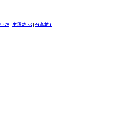
278
|
主題數 33
|
分享數 0