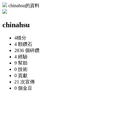
chinahsu的資料
chinahsu
4
積分
4 顆
鑽石
2836 個
碎鑽
4
經驗
9
幫助
0
技術
0
貢獻
21 次
宣傳
0 個
金豆