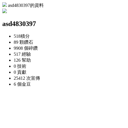
asd4830397的資料
asd4830397
518
積分
89 顆
鑽石
9908 個
碎鑽
517
經驗
126
幫助
0
技術
0
貢獻
25412 次
宣傳
6 個
金豆