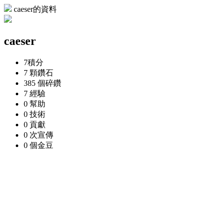
caeser的資料
caeser
7
積分
7 顆
鑽石
385 個
碎鑽
7
經驗
0
幫助
0
技術
0
貢獻
0 次
宣傳
0 個
金豆