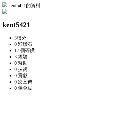
kent5421的資料
kent5421
3
積分
0 顆
鑽石
17 個
碎鑽
3
經驗
0
幫助
0
技術
0
貢獻
0 次
宣傳
0 個
金豆