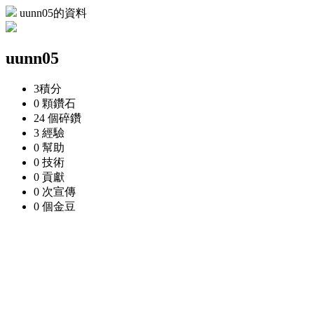
uunn05的資料
uunn05
3
積分
0 顆
鑽石
24 個
碎鑽
3
經驗
0
幫助
0
技術
0
貢獻
0 次
宣傳
0 個
金豆