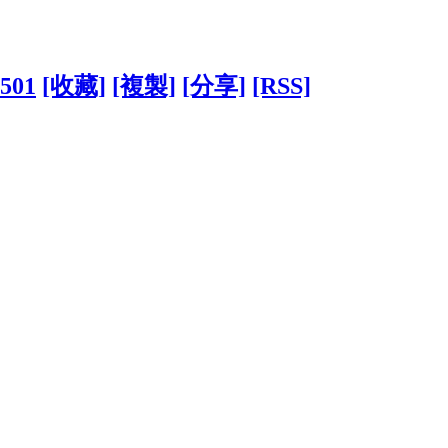
2501
[收藏]
[複製]
[分享]
[RSS]