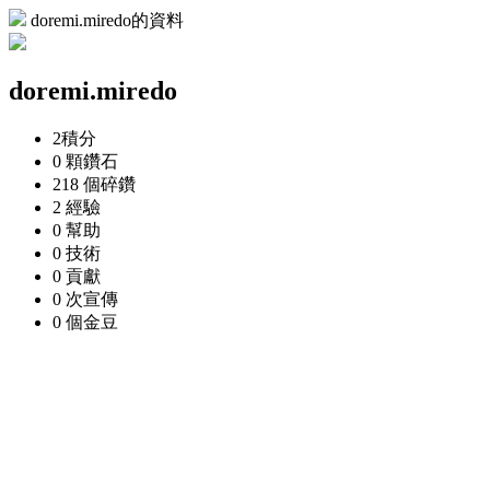
doremi.miredo的資料
doremi.miredo
2
積分
0 顆
鑽石
218 個
碎鑽
2
經驗
0
幫助
0
技術
0
貢獻
0 次
宣傳
0 個
金豆