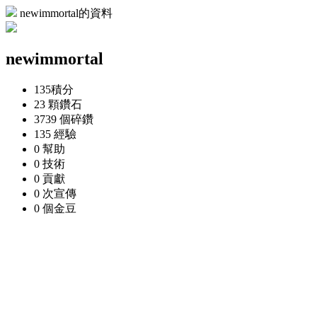
newimmortal的資料
newimmortal
135
積分
23 顆
鑽石
3739 個
碎鑽
135
經驗
0
幫助
0
技術
0
貢獻
0 次
宣傳
0 個
金豆