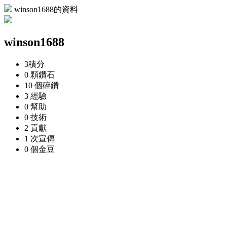
winson1688的資料
winson1688
3
積分
0 顆
鑽石
10 個
碎鑽
3
經驗
0
幫助
0
技術
2
貢獻
1 次
宣傳
0 個
金豆