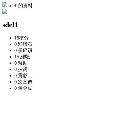
sdel1的資料
sdel1
15
積分
0 顆
鑽石
0 個
碎鑽
15
經驗
0
幫助
0
技術
0
貢獻
0 次
宣傳
0 個
金豆