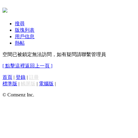
搜尋
版塊列表
用戶信息
熱帖
空間已被鎖定無法訪問，如有疑問請聯繫管理員
[ 點擊這裡返回上一頁 ]
首頁
|
登錄
|
註冊
標準版
|
觸屏版
|
電腦版
|
© Comsenz Inc.