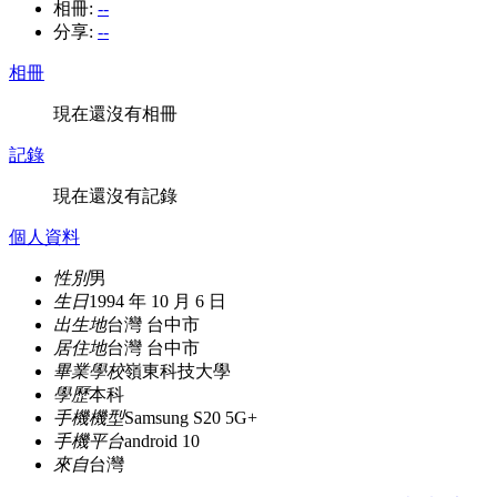
相冊:
--
分享:
--
相冊
現在還沒有相冊
記錄
現在還沒有記錄
個人資料
性別
男
生日
1994 年 10 月 6 日
出生地
台灣 台中市
居住地
台灣 台中市
畢業學校
嶺東科技大學
學歷
本科
手機機型
Samsung S20 5G+
手機平台
android 10
來自
台灣