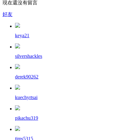
現在還沒有留言
好友
keya21
silvershackles
derek90262
kuechyrtsai
pikachu319
tims5315