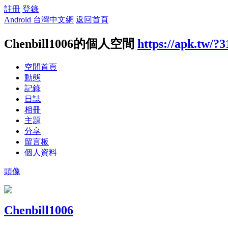
註冊
登錄
Android 台灣中文網
返回首頁
Chenbill1006的個人空間
https://apk.tw/?
空間首頁
動態
記錄
日誌
相冊
主題
分享
留言板
個人資料
頭像
Chenbill1006