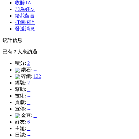
收聽TA
加為好友
給我留言
打個招呼
發送消息
統計信息
已有
7
人來訪過
積分:
2
鑽石:
--
碎鑽:
132
經驗:
2
幫助:
--
技術:
--
貢獻:
--
宣傳:
--
金豆:
--
好友:
6
主題:
--
日誌:
--