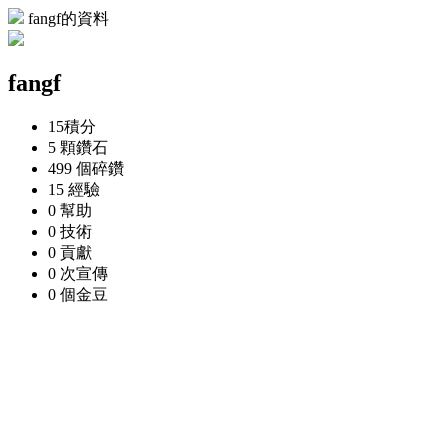
fangf的資料
fangf
15
積分
5 顆
鑽石
499 個
碎鑽
15
經驗
0
幫助
0
技術
0
貢獻
0 次
宣傳
0 個
金豆