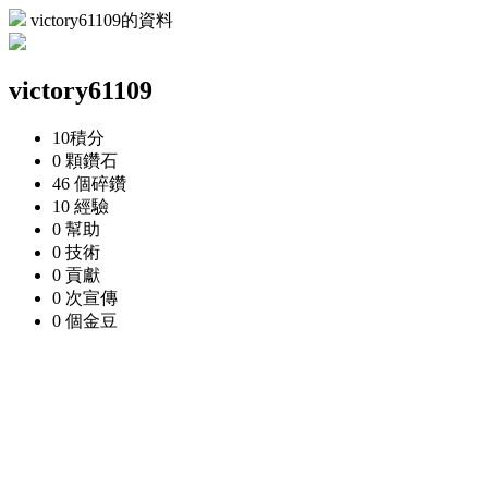
victory61109的資料
victory61109
10
積分
0 顆
鑽石
46 個
碎鑽
10
經驗
0
幫助
0
技術
0
貢獻
0 次
宣傳
0 個
金豆