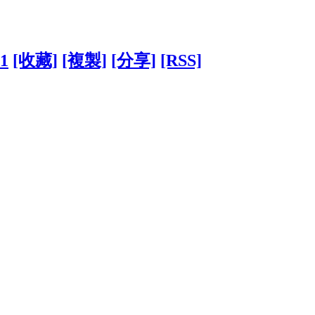
41
[收藏]
[複製]
[分享]
[RSS]