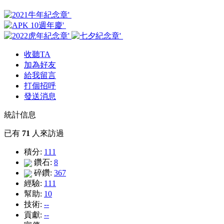
收聽TA
加為好友
給我留言
打個招呼
發送消息
統計信息
已有
71
人來訪過
積分:
111
鑽石:
8
碎鑽:
367
經驗:
111
幫助:
10
技術:
--
貢獻:
--