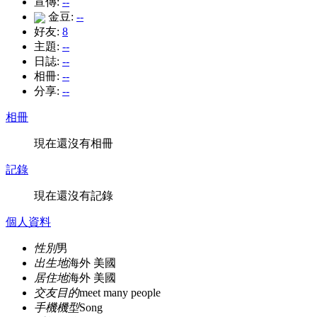
宣傳:
--
金豆:
--
好友:
8
主題:
--
日誌:
--
相冊:
--
分享:
--
相冊
現在還沒有相冊
記錄
現在還沒有記錄
個人資料
性別
男
出生地
海外 美國
居住地
海外 美國
交友目的
meet many people
手機機型
Song