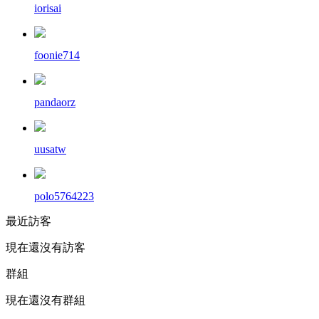
iorisai
foonie714
pandaorz
uusatw
polo5764223
最近訪客
現在還沒有訪客
群組
現在還沒有群組