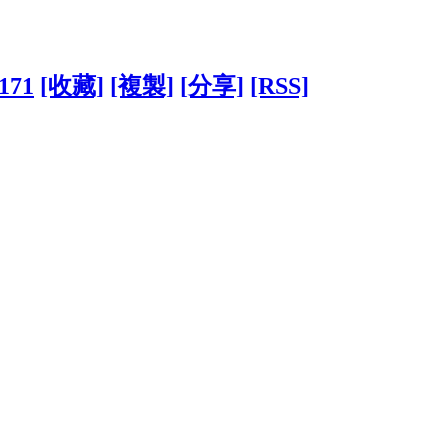
7171
[收藏]
[複製]
[分享]
[RSS]