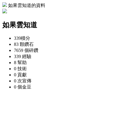
如果雲知道的資料
如果雲知道
339
積分
83 顆
鑽石
7659 個
碎鑽
339
經驗
8
幫助
0
技術
0
貢獻
0 次
宣傳
0 個
金豆