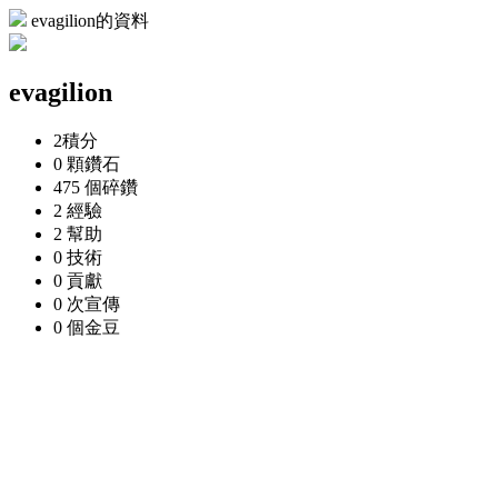
evagilion的資料
evagilion
2
積分
0 顆
鑽石
475 個
碎鑽
2
經驗
2
幫助
0
技術
0
貢獻
0 次
宣傳
0 個
金豆