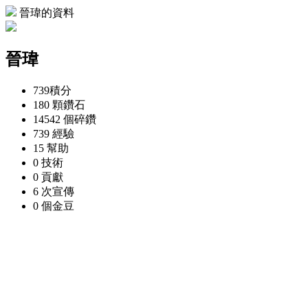
晉瑋的資料
晉瑋
739
積分
180 顆
鑽石
14542 個
碎鑽
739
經驗
15
幫助
0
技術
0
貢獻
6 次
宣傳
0 個
金豆