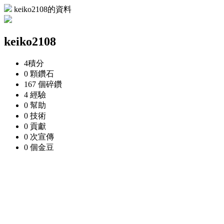
keiko2108的資料
keiko2108
4
積分
0 顆
鑽石
167 個
碎鑽
4
經驗
0
幫助
0
技術
0
貢獻
0 次
宣傳
0 個
金豆