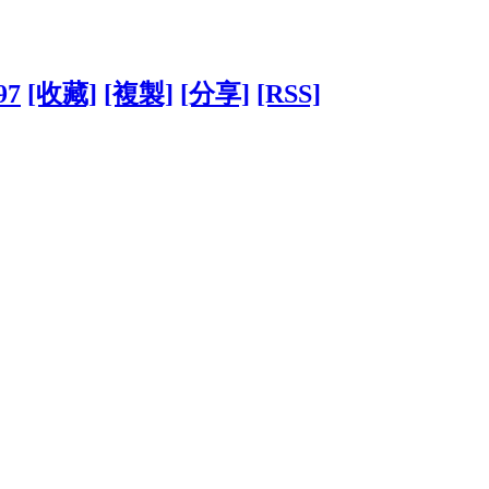
97
[收藏]
[複製]
[分享]
[RSS]