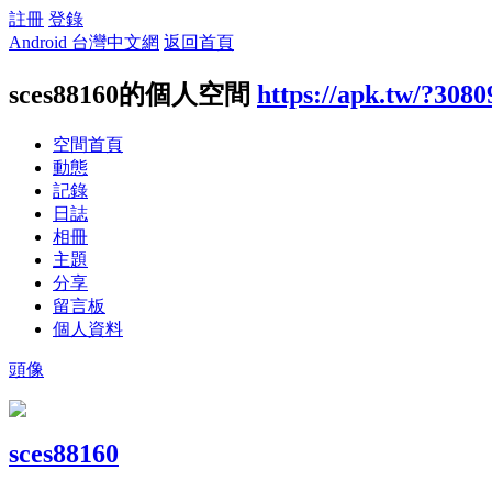
註冊
登錄
Android 台灣中文網
返回首頁
sces88160的個人空間
https://apk.tw/?3080
空間首頁
動態
記錄
日誌
相冊
主題
分享
留言板
個人資料
頭像
sces88160