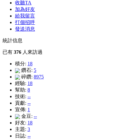
收聽TA
加為好友
給我留言
打個招呼
發送消息
統計信息
已有
376
人來訪過
積分:
18
鑽石:
5
碎鑽:
8975
經驗:
18
幫助:
8
技術:
--
貢獻:
--
宣傳:
1
金豆:
--
好友:
18
主題:
3
日誌:
--