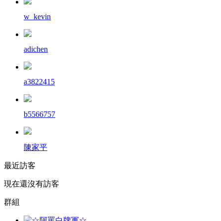
w_kevin
adichen
a3822415
b5566757
陳家平
最近訪客
現在還沒有訪客
群組