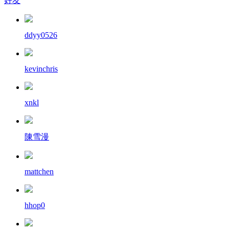
好友
ddyy0526
kevinchris
xnkl
陳雪漫
mattchen
hhop0