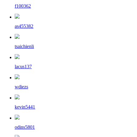
f100362
as455382
tsaichienli
lacus137
wdiezs
kevin5441
odins5801