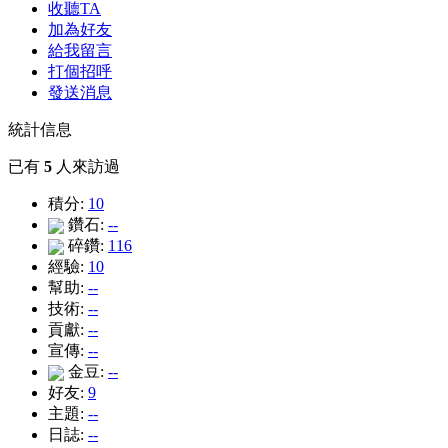
收聽TA
加為好友
給我留言
打個招呼
發送消息
統計信息
已有
5
人來訪過
積分:
10
鑽石:
--
碎鑽:
116
經驗:
10
幫助:
--
技術:
--
貢獻:
--
宣傳:
--
金豆:
--
好友:
9
主題:
--
日誌:
--