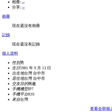
相冊:
--
分享:
--
相冊
現在還沒有相冊
記錄
現在還沒有記錄
個人資料
性別
男
生日
1981 年 9 月 13 日
出生地
台灣 台中市
居住地
台灣 台中市
交友目的
興趣
手機機型
IP7
手機平台
IOS
來自
台灣
查看全部個