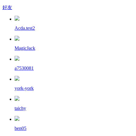
好友
Acda.test2
MagicJack
a7530081
york-york
taichy
ben05