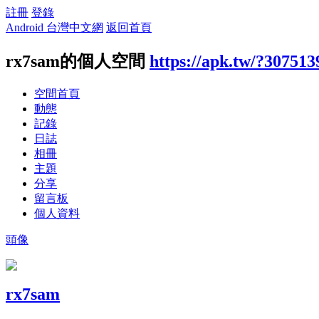
註冊
登錄
Android 台灣中文網
返回首頁
rx7sam的個人空間
https://apk.tw/?307513
空間首頁
動態
記錄
日誌
相冊
主題
分享
留言板
個人資料
頭像
rx7sam