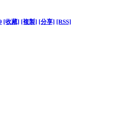
9
[收藏]
[複製]
[分享]
[RSS]