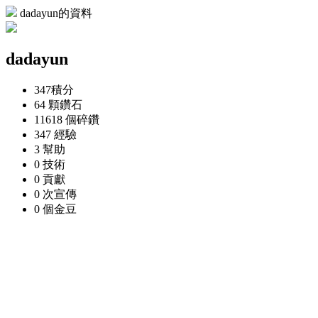
dadayun的資料
dadayun
347
積分
64 顆
鑽石
11618 個
碎鑽
347
經驗
3
幫助
0
技術
0
貢獻
0 次
宣傳
0 個
金豆