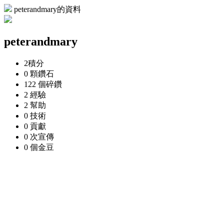
peterandmary的資料
peterandmary
2
積分
0 顆
鑽石
122 個
碎鑽
2
經驗
2
幫助
0
技術
0
貢獻
0 次
宣傳
0 個
金豆