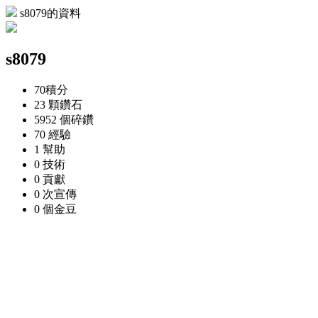
s8079的資料
s8079
70
積分
23 顆
鑽石
5952 個
碎鑽
70
經驗
1
幫助
0
技術
0
貢獻
0 次
宣傳
0 個
金豆