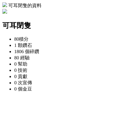
可耳閉隻的資料
可耳閉隻
80
積分
1 顆
鑽石
1806 個
碎鑽
80
經驗
0
幫助
0
技術
0
貢獻
0 次
宣傳
0 個
金豆