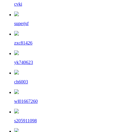
cvki
superjsf
zxc81426
yk740623
ch6003
wl01667260
s205911098