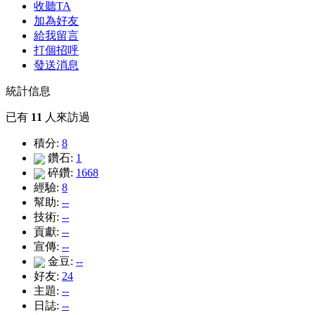
收聽TA
加為好友
給我留言
打個招呼
發送消息
統計信息
已有
11
人來訪過
積分:
8
鑽石:
1
碎鑽:
1668
經驗:
8
幫助:
--
技術:
--
貢獻:
--
宣傳:
--
金豆:
--
好友:
24
主題:
--
日誌:
--