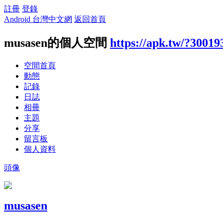
註冊
登錄
Android 台灣中文網
返回首頁
musasen的個人空間
https://apk.tw/?30019
空間首頁
動態
記錄
日誌
相冊
主題
分享
留言板
個人資料
頭像
musasen