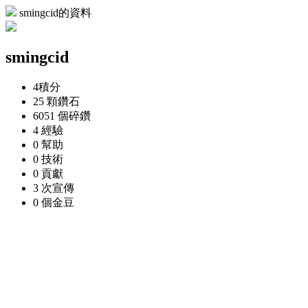
smingcid的資料
smingcid
4
積分
25 顆
鑽石
6051 個
碎鑽
4
經驗
0
幫助
0
技術
0
貢獻
3 次
宣傳
0 個
金豆