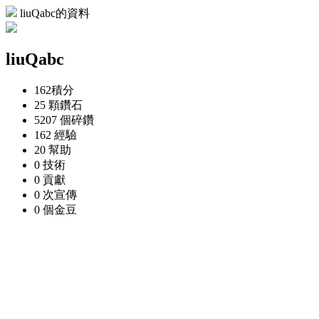
liuQabc的資料
liuQabc
162
積分
25 顆
鑽石
5207 個
碎鑽
162
經驗
20
幫助
0
技術
0
貢獻
0 次
宣傳
0 個
金豆