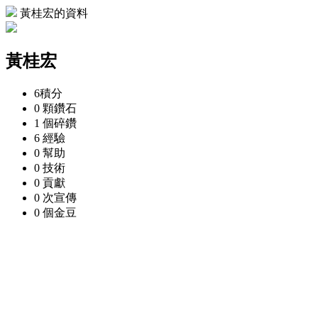
黃桂宏的資料
黃桂宏
6
積分
0 顆
鑽石
1 個
碎鑽
6
經驗
0
幫助
0
技術
0
貢獻
0 次
宣傳
0 個
金豆