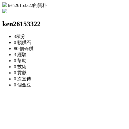
ken26153322的資料
ken26153322
3
積分
0 顆
鑽石
80 個
碎鑽
3
經驗
0
幫助
0
技術
0
貢獻
0 次
宣傳
0 個
金豆