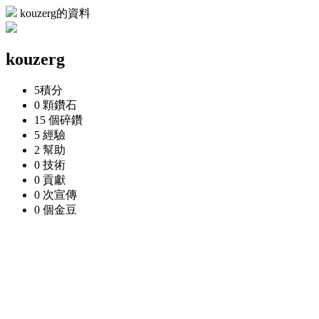
kouzerg的資料
kouzerg
5
積分
0 顆
鑽石
15 個
碎鑽
5
經驗
2
幫助
0
技術
0
貢獻
0 次
宣傳
0 個
金豆