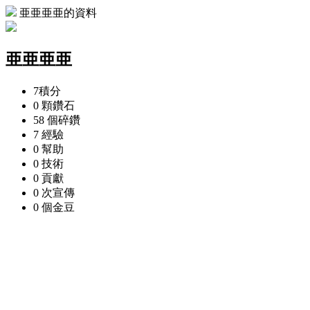
亜亜亜亜的資料
亜亜亜亜
7
積分
0 顆
鑽石
58 個
碎鑽
7
經驗
0
幫助
0
技術
0
貢獻
0 次
宣傳
0 個
金豆