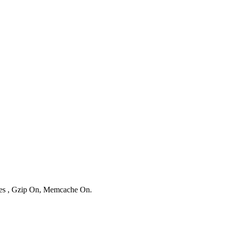
ries , Gzip On, Memcache On.