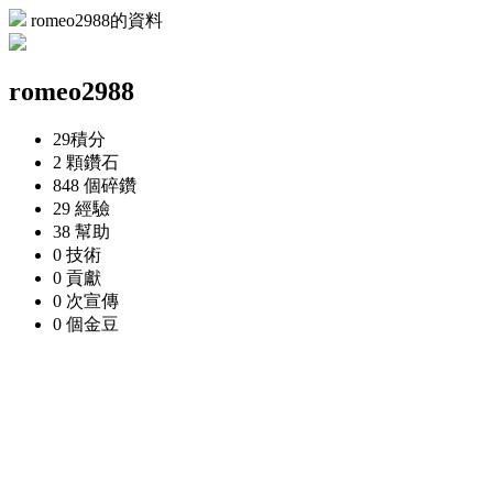
romeo2988的資料
romeo2988
29
積分
2 顆
鑽石
848 個
碎鑽
29
經驗
38
幫助
0
技術
0
貢獻
0 次
宣傳
0 個
金豆