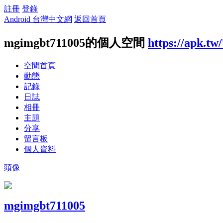
註冊
登錄
Android 台灣中文網
返回首頁
mgimgbt711005的個人空間
https://apk.tw
空間首頁
動態
記錄
日誌
相冊
主題
分享
留言板
個人資料
頭像
mgimgbt711005