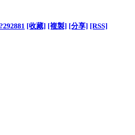
/?292881
[收藏]
[複製]
[分享]
[RSS]