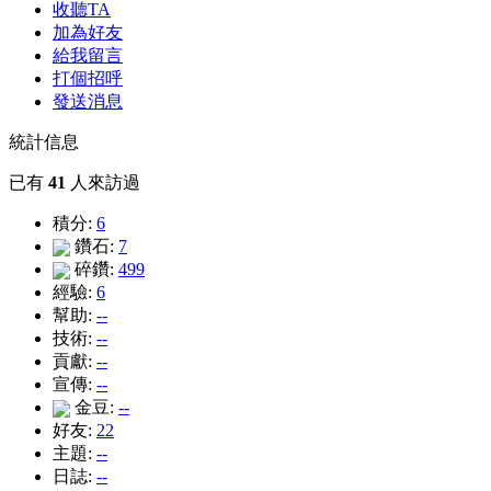
收聽TA
加為好友
給我留言
打個招呼
發送消息
統計信息
已有
41
人來訪過
積分:
6
鑽石:
7
碎鑽:
499
經驗:
6
幫助:
--
技術:
--
貢獻:
--
宣傳:
--
金豆:
--
好友:
22
主題:
--
日誌:
--