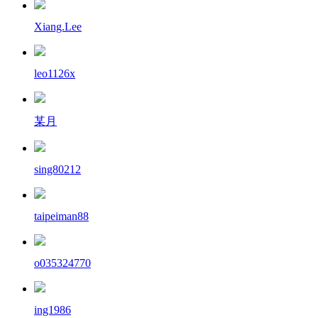
Xiang.Lee
leo1126x
某月
sing80212
taipeiman88
o035324770
ing1986