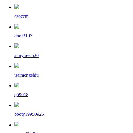
caoccm
door2107
annylove520
tsaimengshiu
q59018
booty19950925